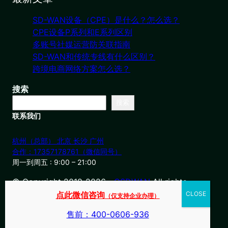
SD-WAN设备（CPE）是什么？怎么选？
CPE设备P系列和E系列区别
多账号社媒运营防关联指南
SD-WAN和传统专线有什么区别？
跨境电商网络方案怎么选？
搜索
搜索
联系我们
杭州（总部） 北京 长沙 广州
合作：17357178761（微信同号）
周一到周五 : 9:00 – 21:00
© Copyright 2019-2026・
OSDWAN
All rights
reserved
点此微信咨询
（仅支持企业办理）
售前：400-0606-936