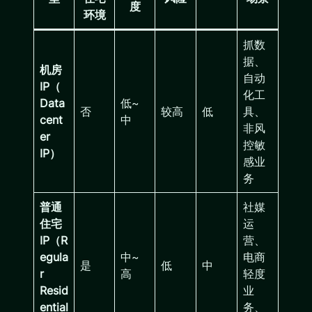
度
环境
抓数
据、
机房
自动
IP（
化工
Data
低~
否
较高
低
具、
cent
中
非风
er
控敏
IP）
感业
务
普通
社媒
住宅
运
IP（R
营、
egula
中~
电商
是
低
中
r
高
轻度
Resid
业
ential
务、