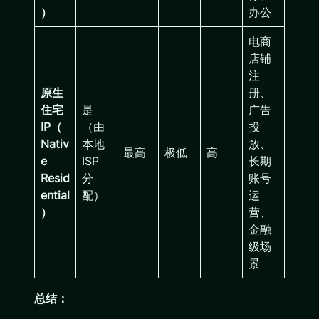
）
办公
电商
店铺
注
原生
册、
住宅
是
广告
IP（
（由
投
Nativ
本地
放、
最高
极低
高
e
ISP
长期
Resid
分
账号
ential
配）
运
）
营、
金融
级场
景
总结：