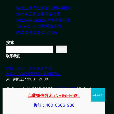
制造业出海如何解决网络问题？
海外AI工具使用网络方案
Shopee/Lazada运营网络环境
TikTok广告运营网络环境
跨境直播网络优化指南
搜索
搜索
联系我们
杭州（总部） 北京 长沙 广州
合作：17357178761（微信同号）
周一到周五 : 9:00 – 21:00
© Copyright 2019-2026・
OSDWAN
All rights
reserved
点此微信咨询
（仅支持企业办理）
售前：400-0606-936