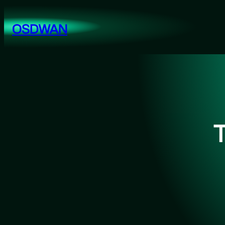
跳
至
OSDWAN
内
容