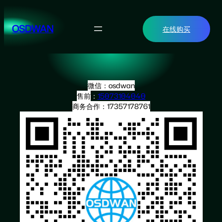
跳
至
OSDWAN
在线购买
内
容
微信：osdwan
售前
：
15073104040
商务合作：17357178761