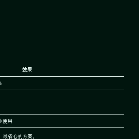
效果
高
业使用
定、最省心的方案。