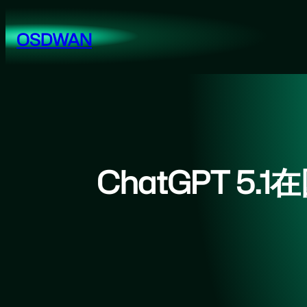
跳
至
OSDWAN
内
容
ChatGPT 