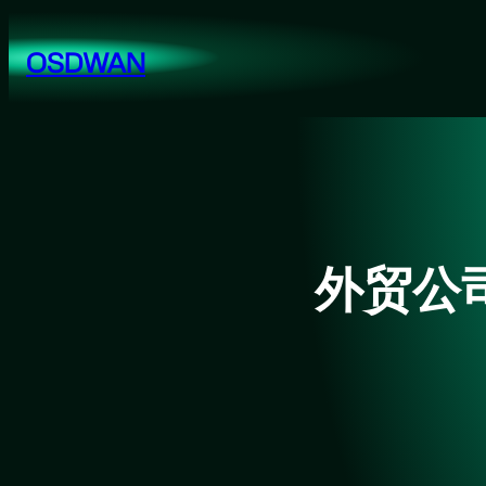
跳
至
OSDWAN
内
容
外贸公