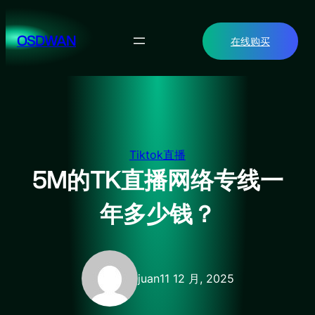
跳
至
OSDWAN
在线购买
内
容
Tiktok直播
5M的TK直播网络专线一
年多少钱？
juan
11 12 月, 2025