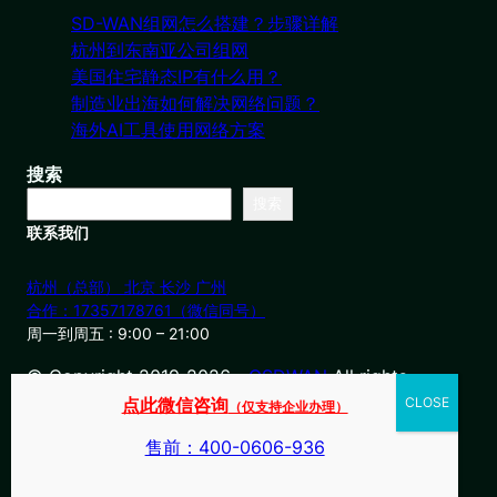
SD-WAN组网怎么搭建？步骤详解
杭州到东南亚公司组网
美国住宅静态IP有什么用？
制造业出海如何解决网络问题？
海外AI工具使用网络方案
搜索
搜索
联系我们
杭州（总部） 北京 长沙 广州
合作：17357178761（微信同号）
周一到周五 : 9:00 – 21:00
© Copyright 2019-2026・
OSDWAN
All rights
reserved
点此微信咨询
（仅支持企业办理）
售前：400-0606-936