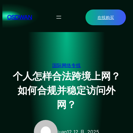
跳
至
OSDWAN
在线购买
内
容
国际网络专线
个人怎样合法跨境上网？
如何合规并稳定访问外
网？
juan
12 12 月, 2025