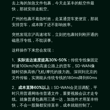
去上海的加急文件包裹，今天走某丰的航空件最
快，那就安排走航空。
广州的包裹不着急时效，走某通货车更便宜，那就
安排货车，成本降了还不影响效率。
突然发现京沪高速堵车，立刻把包裹转到刚开通的
磁悬浮专线，不耽误事。
这样操作下来您会发现：
1、
实际送达速度提高30%-50%：
传统专线像固定
时速100km/h的高速公路上的货车，SD-WAN像
随时切换高铁/飞机/摩托的接力跑。深圳到北京的
文件传输，实测能从传统专线的180ms降到60ms
2、
成本直降60%以上：
SD-WAN会灵活调配，平
时只用普通网络传普通文件，重要视频会议才走专
线。就像普通包裹用三通一达，加急件才用某丰特
快，不会一股脑都安排某丰，成本就能控制了。