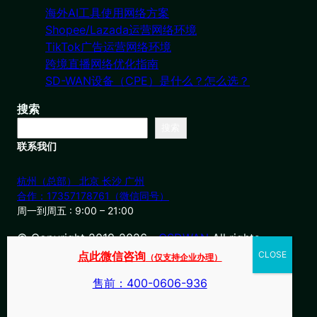
海外AI工具使用网络方案
Shopee/Lazada运营网络环境
TikTok广告运营网络环境
跨境直播网络优化指南
SD-WAN设备（CPE）是什么？怎么选？
搜索
搜索
联系我们
杭州（总部） 北京 长沙 广州
合作：17357178761（微信同号）
周一到周五 : 9:00 – 21:00
© Copyright 2019-2026・
OSDWAN
All rights
reserved
点此微信咨询
（仅支持企业办理）
售前：400-0606-936