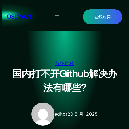
跳
至
OSDWAN
在线购买
内
容
行业百科
国内打不开Github解决办
法有哪些?
editor
20 5 月, 2025