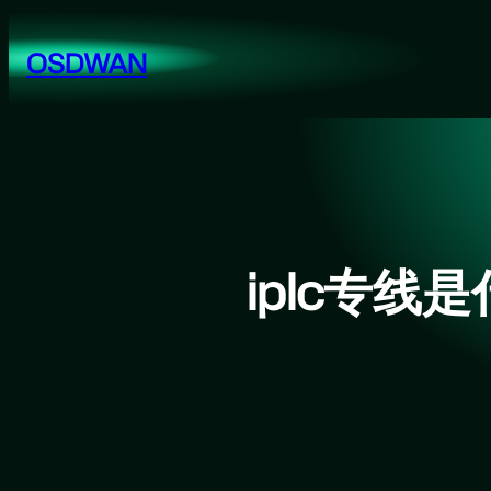
跳
至
OSDWAN
内
容
iplc专