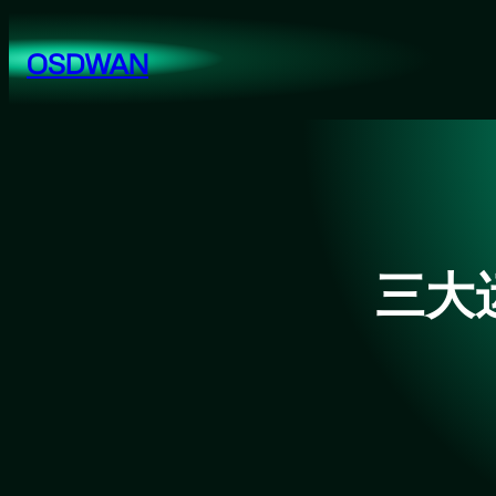
跳
至
OSDWAN
内
容
三大