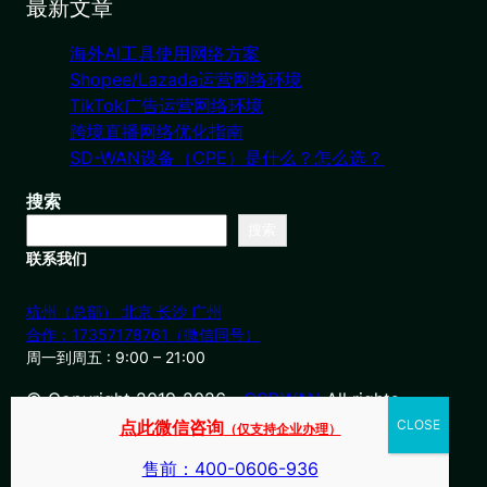
最新文章
海外AI工具使用网络方案
Shopee/Lazada运营网络环境
TikTok广告运营网络环境
跨境直播网络优化指南
SD-WAN设备（CPE）是什么？怎么选？
搜索
搜索
联系我们
杭州（总部） 北京 长沙 广州
合作：17357178761（微信同号）
周一到周五 : 9:00 – 21:00
© Copyright 2019-2026・
OSDWAN
All rights
reserved
点此微信咨询
（仅支持企业办理）
售前：400-0606-936