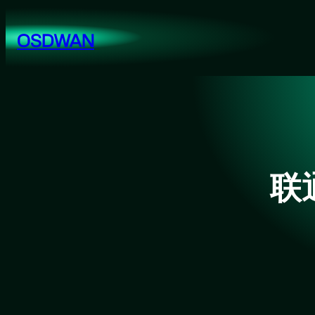
跳
至
OSDWAN
内
容
联