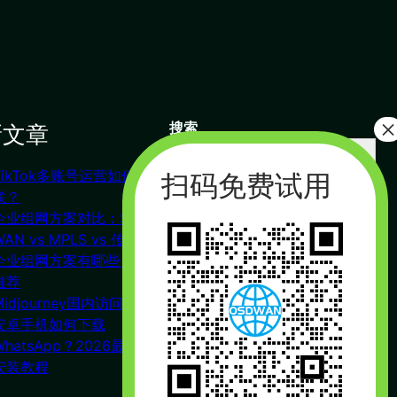
新文章
搜索
搜
索
TikTok多账号运营如何防关
联系我们
联？
企业组网方案对比：SD-
WAN vs MPLS vs 传统VPN
杭州（总部） 北京 长沙
企业组网方案有哪些？对比
广州
推荐
合作：17357178761（微信同
Midjourney国内访问教程
号）
安卓手机如何下载
周一到周五 : 9:00 – 21:00
WhatsApp？2026最新下载
安装教程