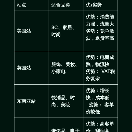
站点
适合品类
优\劣势
优势：消费能
力强，流量大
3C、家居、
美国站
劣势：竞争激
时尚
烈，退货率高
优势：电商成
服饰、美妆、
熟，物流快
英国站
小家电
劣势： VAT税
务复杂
优势：
增长
快消品、时
快，成本低
东南亚站
尚、美妆
劣势：
客单
价较低
优势：
高客单
奢侈品、电子
价，利润高