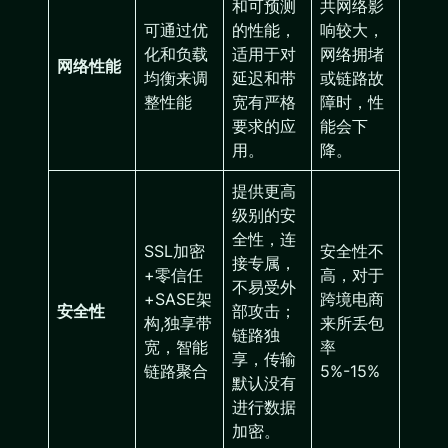
和可预测
共网络影
可通过优
的性能，
响较大，
化和负载
适用于对
网络拥堵
网络性能
均衡来调
延迟和带
或链路故
整性能
宽有严格
障时，性
要求的应
能会下
用。
降。
提供更高
级别的安
全性，连
SSL加密
安全性不
接专属，
+零信任
高，对于
不易受外
+SASE架
跨境电商
安全性
部攻击；
构,独享带
来所丢包
链路独
宽，智能
率
享，传输
链路聚合
5%-15%
默认没有
进行数据
加密。