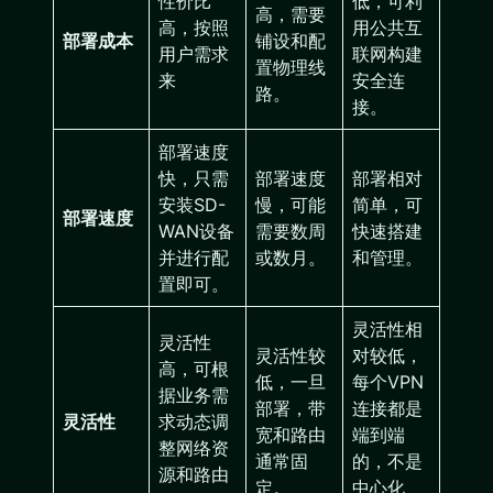
性价比
低，可利
高，需要
高，按照
用公共互
部署成本
铺设和配
用户需求
联网构建
置物理线
来
安全连
路。
接。
部署速度
快，只需
部署速度
部署相对
安装SD-
慢，可能
简单，可
部署速度
WAN设备
需要数周
快速搭建
并进行配
或数月。
和管理。
置即可。
灵活性相
灵活性
灵活性较
对较低，
高，可根
低，一旦
每个VPN
据业务需
部署，带
连接都是
灵活性
求动态调
宽和路由
端到端
整网络资
通常固
的，不是
源和路由
定。
中心化