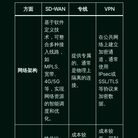
方面
SD-WAN
专线
VPN
基于软件
定义技
术，可整
在公共网
合多种接
络上建立
入线路，
加密通
提供专属
如
道，通常
的、通常
MPLS、
使用
网络架构
是物理上
宽带、
IPsec或
隔离的连
4G/5G
SSL/TLS
接。
等，实现
等协议来
网络资源
加密数
的智能调
据。
度和优
化。
成本较
成本较