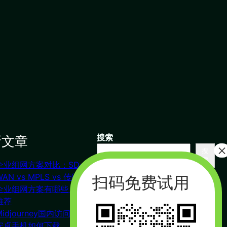
新文章
搜索
搜
索
企业组网方案对比：SD-
联系我们
WAN vs MPLS vs 传统VPN
企业组网方案有哪些？对比
推荐
杭州（总部） 北京 长沙
Midjourney国内访问教程
广州
安卓手机如何下载
合作：17357178761（微信同