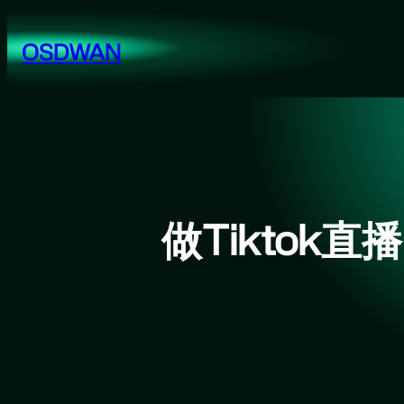
跳
至
OSDWAN
内
容
做Tikto