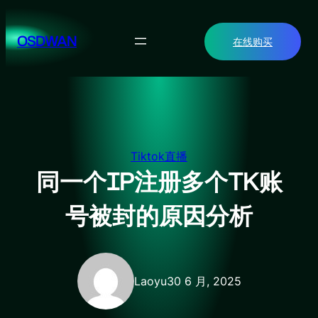
跳
至
OSDWAN
在线购买
内
容
Tiktok直播
同一个IP注册多个TK账
号被封的原因分析
Laoyu
30 6 月, 2025