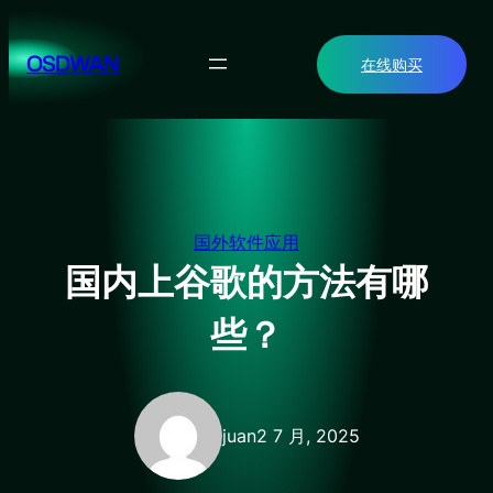
跳
至
OSDWAN
在线购买
内
容
国外软件应用
国内上谷歌的方法有哪
些？
juan
2 7 月, 2025