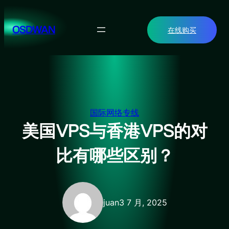
跳
至
OSDWAN
在线购买
内
容
国际网络专线
美国VPS与香港VPS的对
比有哪些区别？
juan
3 7 月, 2025