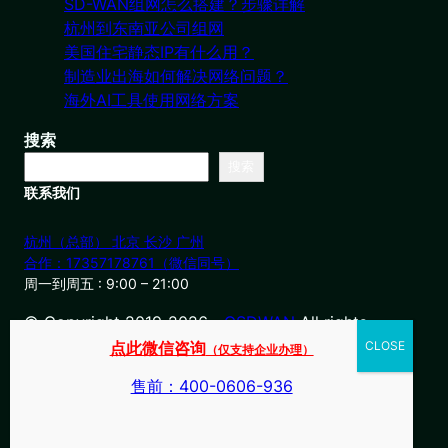
SD-WAN组网怎么搭建？步骤详解
杭州到东南亚公司组网
美国住宅静态IP有什么用？
制造业出海如何解决网络问题？
海外AI工具使用网络方案
搜索
搜索
联系我们
杭州（总部） 北京 长沙 广州
合作：17357178761（微信同号）
周一到周五 : 9:00 – 21:00
© Copyright 2019-2026・
OSDWAN
All rights
reserved
点此微信咨询
（仅支持企业办理）
售前：400-0606-936