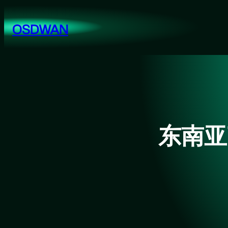
跳
至
OSDWAN
内
容
东南亚