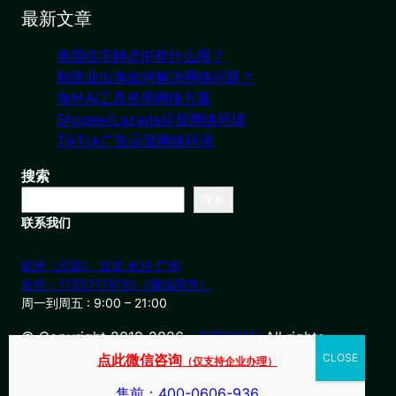
最新文章
美国住宅静态IP有什么用？
制造业出海如何解决网络问题？
海外AI工具使用网络方案
Shopee/Lazada运营网络环境
TikTok广告运营网络环境
搜索
搜索
联系我们
杭州（总部） 北京 长沙 广州
合作：17357178761（微信同号）
周一到周五 : 9:00 – 21:00
© Copyright 2019-2026・
OSDWAN
All rights
reserved
点此微信咨询
（仅支持企业办理）
售前：400-0606-936