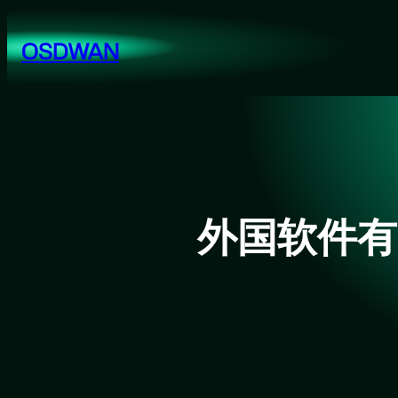
跳
至
OSDWAN
内
容
外国软件有