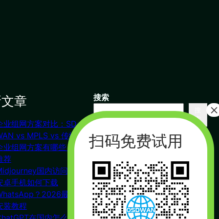
新文章
搜索
搜
索
企业组网方案对比：SD-
联系我们
WAN vs MPLS vs 传统VPN
企业组网方案有哪些？对比
推荐
杭州（总部） 北京 长沙
Midjourney国内访问教程
广州
安卓手机如何下载
合作：17357178761（微信同
WhatsApp？2026最新下载
号）
安装教程
周一到周五 : 9:00 – 21:00
ChatGPT在国内怎么注册？