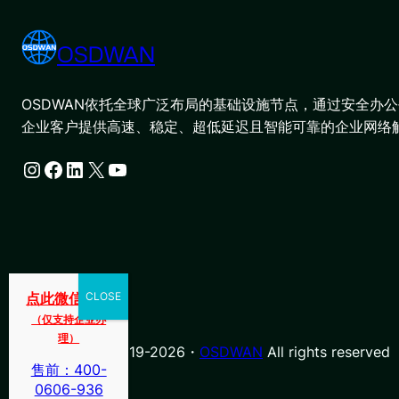
OSDWAN
OSDWAN依托全球广泛布局的基础设施节点，通过安全办公平
企业客户提供高速、稳定、超低延迟且智能可靠的企业网络
Instagram
Facebook
LinkedIn
X
YouTube
点此微信咨询
（仅支持企业办
理）
© Copyright 2019-2026・
OSDWAN
All rights reserved
售前：400-
0606-936