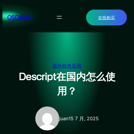
跳
至
OSDWAN
在线购买
内
容
国外软件应用
Descript在国内怎么使
用？
juan
15 7 月, 2025