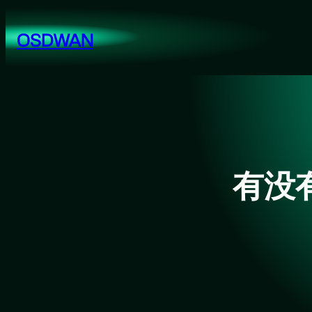
跳
至
OSDWAN
内
容
有没