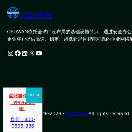
OSDWAN
OSDWAN依托全球广泛布局的基础设施节点，通过安全办公平
企业客户提供高速、稳定、超低延迟且智能可靠的企业网络
Instagram
Facebook
LinkedIn
X
YouTube
点此微信咨询
（仅支持企业办
理）
© Copyright 2019-2026・
OSDWAN
All rights reserved
售前：400-
0606-936