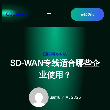
跳
至
OSDWAN
在线购买
内
容
国际网络专线
SD-WAN专线适合哪些企
业使用？
juan
18 7 月, 2025