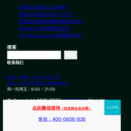
杭州到东南亚公司组网
美国住宅静态IP有什么用？
制造业出海如何解决网络问题？
海外AI工具使用网络方案
Shopee/Lazada运营网络环境
搜索
搜索
联系我们
杭州（总部） 北京 长沙 广州
合作：17357178761（微信同号）
周一到周五 : 9:00 – 21:00
© Copyright 2019-2026・
OSDWAN
All rights
reserved
点此微信咨询
（仅支持企业办理）
售前：400-0606-936