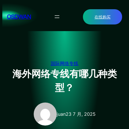
跳
至
OSDWAN
在线购买
内
容
国际网络专线
海外网络专线有哪几种类
型？
juan
23 7 月, 2025