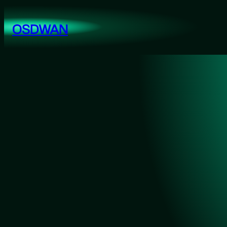
跳
至
OSDWAN
内
容