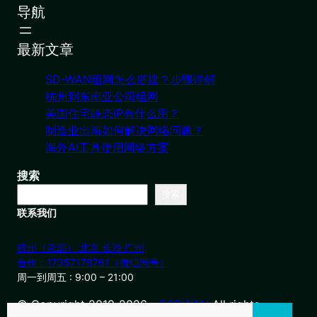
导航
最新文章
SD-WAN组网怎么搭建？步骤详解
杭州到东南亚公司组网
美国住宅静态IP有什么用？
制造业出海如何解决网络问题？
海外AI工具使用网络方案
搜索
搜索
联系我们
杭州（总部） 北京 长沙 广州
合作：17357178761（微信同号）
周一到周五 : 9:00 – 21:00
© Copyright 2019-2026・
OSDWAN
All rights