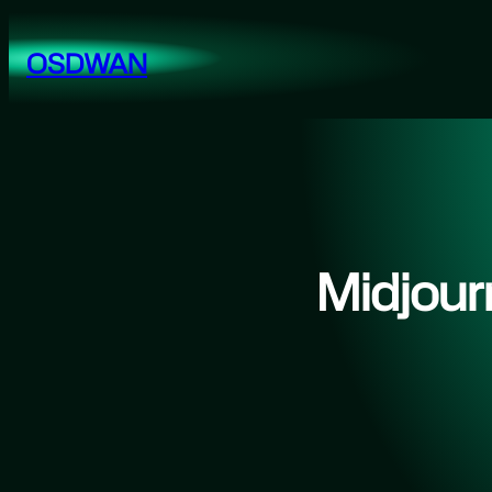
跳
至
OSDWAN
内
容
Midj