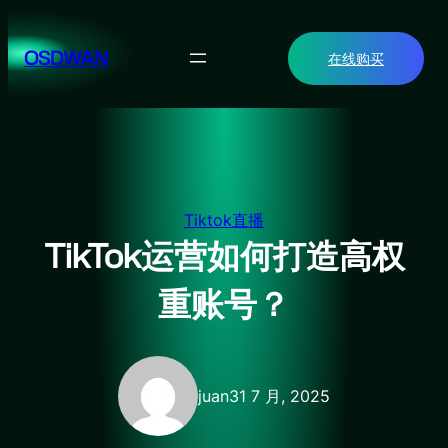
跳
至
OSDWAN
在线购买
内
容
Tiktok直播
TikTok运营如何打造高权
重账号？
juan
31 7 月, 2025