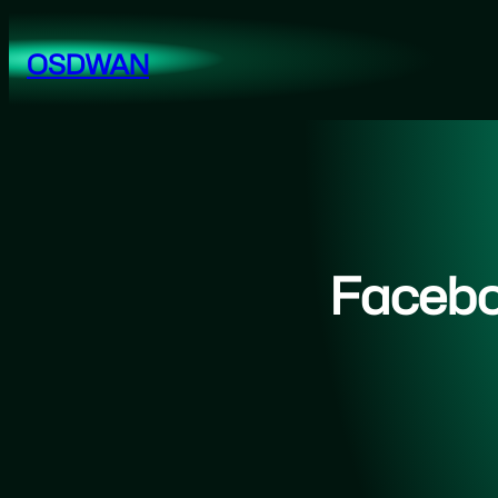
跳
至
OSDWAN
内
容
Face