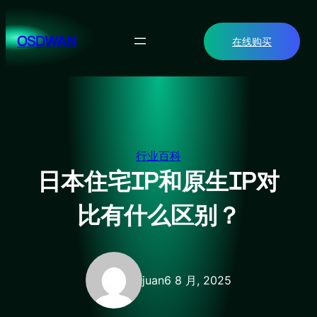
跳
至
OSDWAN
在线购买
内
容
行业百科
日本住宅IP和原生IP对
比有什么区别？
juan
6 8 月, 2025