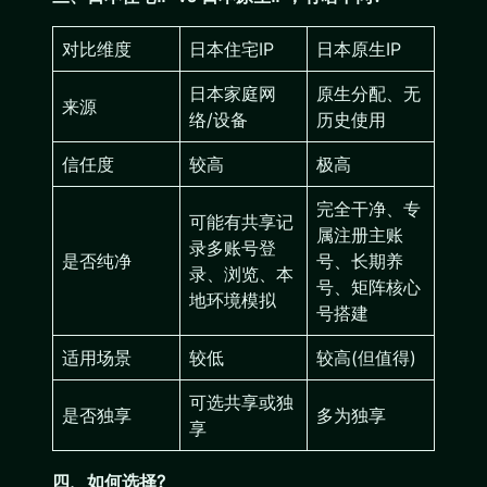
对比维度
日本住宅IP
日本原生IP
日本家庭网
原生分配、无
来源
络/设备
历史使用
信任度
较高
极高
完全干净、专
可能有共享记
属注册主账
录多账号登
是否纯净
号、长期养
录、浏览、本
号、矩阵核心
地环境模拟
号搭建
适用场景
较低
较高(但值得)
可选共享或独
是否独享
多为独享
享
四、如何选择?