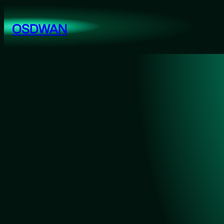
跳
至
OSDWAN
内
容