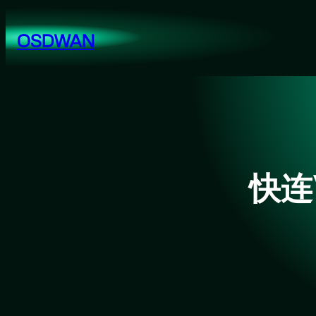
跳
至
OSDWAN
内
容
快连