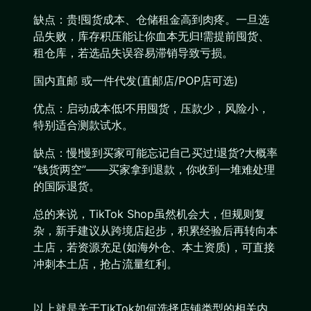
缺点：贵!囤货成本、仓储租金高到肉疼。一旦选
品失败，库存积压能让你血本无归!需提前囤货、
租仓库，若选品失误容易滞销导致亏损。
国内直邮 或一件代发(直邮店/POP店可选)
优点：启动成本低!不用囤货，压款少，风险小，
特别适合测款试水。
缺点：慢!慢到买家可能忘记自己买过!退货?大概率
“钱货两空”——买家拿到退款，你收到一堆难处理
的国际退货。
总的来说，TikTok Shop虽然机会大，但规则复
杂，新手建议从跨境店起步，积累经验后再转向本
土店，若资源充足(如海外仓、本土资质)，可直接
冲刺本土店，抢占流量红利。
以上就是关于TikTok如何选择店铺类型的相关内