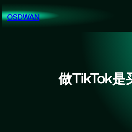
跳
至
OSDWAN
内
容
做TikTo