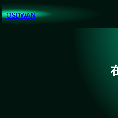
跳
至
OSDWAN
内
容