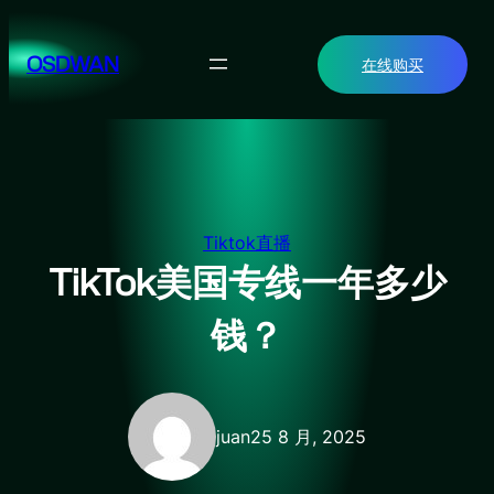
跳
至
OSDWAN
在线购买
内
容
Tiktok直播
TikTok美国专线一年多少
钱？
juan
25 8 月, 2025