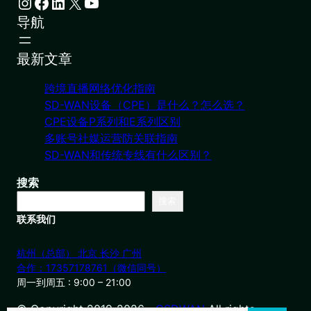
Instagram
Facebook
LinkedIn
X
YouTube
导航
最新文章
跨境直播网络优化指南
SD-WAN设备（CPE）是什么？怎么选？
CPE设备P系列和E系列区别
多账号社媒运营防关联指南
SD-WAN和传统专线有什么区别？
搜索
搜索
联系我们
杭州（总部） 北京 长沙 广州
合作：17357178761（微信同号）
周一到周五 : 9:00 – 21:00
© Copyright 2019-2026・
OSDWAN
All rights