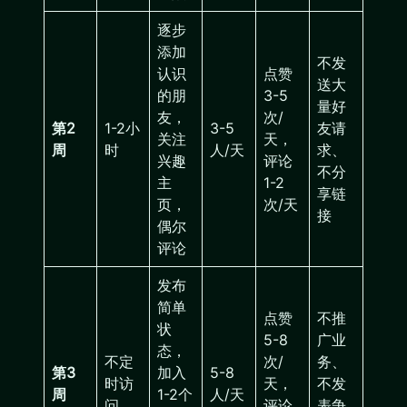
逐步
添加
不发
认识
点赞
送大
的朋
3-5
量好
友，
次/
第2
1-2小
3-5
友请
关注
天，
周
时
人/天
求、
兴趣
评论
不分
主
1-2
享链
页，
次/天
接
偶尔
评论
发布
简单
点赞
不推
状
5-8
广业
态，
不定
次/
务、
第3
加入
5-8
时访
天，
不发
周
1-2个
人/天
问
评论
表争