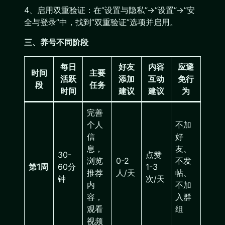
4、启用双重验证：在”设置与隐私”→”设置”→”安
全与登录”中，找到”双重验证”选项并启用。
三、养号不同阶段
每日
好友
内容
应避
时间
主要
活跃
添加
互动
免行
段
任务
时间
建议
建议
为
完善
个人
不加
信
好
息，
友、
30-
点赞
浏览
0-2
不发
第1周
60分
1-3
推荐
人/天
帖、
钟
次/天
内
不加
容，
入群
观看
组
视频