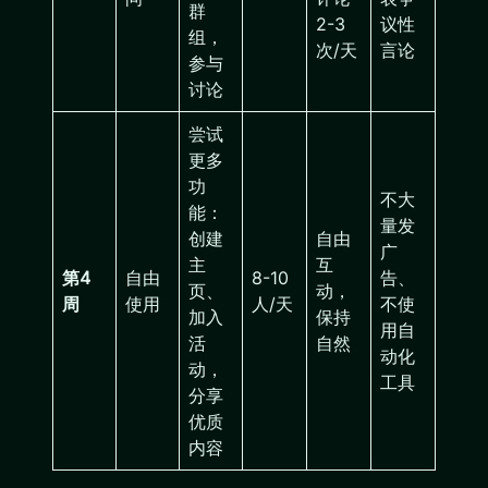
群
2-3
议性
组，
次/天
言论
参与
讨论
尝试
更多
功
不大
能：
量发
创建
自由
广
主
互
第4
自由
8-10
告、
页、
动，
周
使用
人/天
不使
加入
保持
用自
活
自然
动化
动，
工具
分享
优质
内容