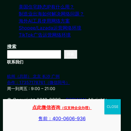
美国住宅静态IP有什么用？
制造业出海如何解决网络问题？
海外AI工具使用网络方案
Shopee/Lazada运营网络环境
TikTok广告运营网络环境
搜索
搜索
联系我们
杭州（总部） 北京 长沙 广州
合作：17357178761（微信同号）
周一到周五 : 9:00 – 21:00
© Copyright 2019-2026・
OSDWAN
All rights
reserved
点此微信咨询
（仅支持企业办理）
售前：400-0606-936