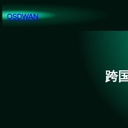
跳
至
OSDWAN
内
容
跨