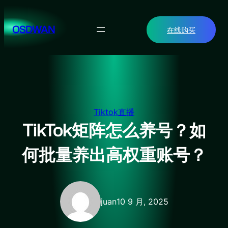
跳
至
OSDWAN
在线购买
内
容
Tiktok直播
TikTok矩阵怎么养号？如
何批量养出高权重账号？
juan
10 9 月, 2025