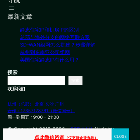
最新文章
静态住宅IP和机房IP的区别
总部与海外分支的网络互联方案
SD-WAN组网怎么搭建？步骤详解
杭州到东南亚公司组网
美国住宅静态IP有什么用？
搜索
搜索
联系我们
杭州（总部） 北京 长沙 广州
合作：17357178761（微信同号）
周一到周五 : 9:00 – 21:00
© Copyright 2019-2026・
OSDWAN
All rights
reserved
点此微信咨询
（仅支持企业办理）