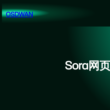
跳
至
OSDWAN
内
容
Sora