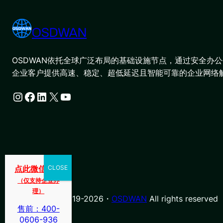
OSDWAN
OSDWAN依托全球广泛布局的基础设施节点，通过安全办公平
企业客户提供高速、稳定、超低延迟且智能可靠的企业网络
Instagram
Facebook
LinkedIn
X
YouTube
点此微信咨询
（仅支持企业办
理）
© Copyright 2019-2026・
OSDWAN
All rights reserved
售前：400-
0606-936