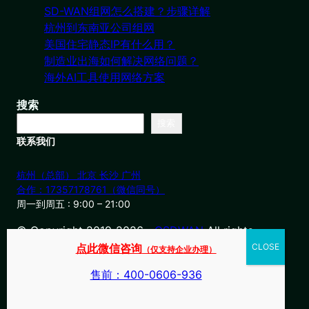
SD-WAN组网怎么搭建？步骤详解
杭州到东南亚公司组网
美国住宅静态IP有什么用？
制造业出海如何解决网络问题？
海外AI工具使用网络方案
搜索
搜索
联系我们
杭州（总部） 北京 长沙 广州
合作：17357178761（微信同号）
周一到周五 : 9:00 – 21:00
© Copyright 2019-2026・
OSDWAN
All rights
reserved
点此微信咨询
（仅支持企业办理）
售前：400-0606-936