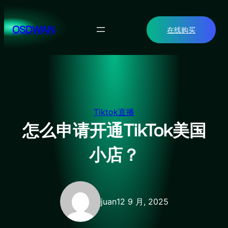
跳
至
OSDWAN
在线购买
内
容
Tiktok直播
怎么申请开通TikTok美国
小店？
juan
12 9 月, 2025